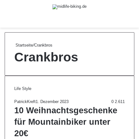
Menü
Skin u
S
Startseite
/
Crankbros
Crankbros
Life Style
PatrickKreft
1. Dezember 2023
0
2.611
10 Weihnachtsgeschenke
für Mountainbiker unter
20€