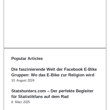
F
a
X
c
Y
e
o
I
b
u
n
S
o
T
s
p
T
o
u
t
o
w
T
k
b
a
t
i
i
R
e
g
i
t
k
S
K
D
r
f
c
T
S
o
i
a
y
h
o
m
s
Popular Articles
m
k
o
c
o
o
t
r
Die faszinierende Welt der Facebook E-Bike
d
Gruppen: Wo das E-Bike zur Religion wird
10. August 2024
Statshunters.com – Der perfekte Begleiter
für Statistikfans auf dem Rad
8. März 2025