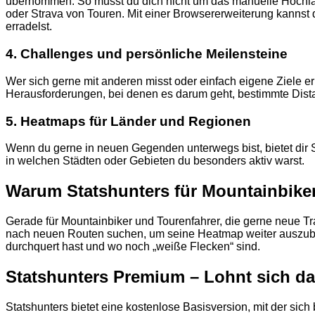
übernommen. So musst du dich nicht um das manuelle Hochlade
oder Strava von Touren. Mit einer Browsererweiterung kanns
erradelst.
4.
Challenges und persönliche Meilensteine
Wer sich gerne mit anderen misst oder einfach eigene Ziele er
Herausforderungen, bei denen es darum geht, bestimmte Dis
5.
Heatmaps für Länder und Regionen
Wenn du gerne in neuen Gegenden unterwegs bist, bietet dir S
in welchen Städten oder Gebieten du besonders aktiv warst.
Warum Statshunters für Mountainbiker 
Gerade für Mountainbiker und Tourenfahrer, die gerne neue Tr
nach neuen Routen suchen, um seine Heatmap weiter auszuba
durchquert hast und wo noch „weiße Flecken“ sind.
Statshunters Premium – Lohnt sich d
Statshunters bietet eine kostenlose Basisversion, mit der si