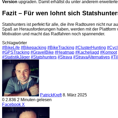
Version
upgraden. Damit erhältst du unter anderem erweiterte S
Fazit – Für wen lohnt sich Statshunte
Statshunters ist perfekt für alle, die ihre Radtouren nicht 
Spaß an Herausforderungen haben, werden mit der Plattform v
Motivation und macht das Radfahren noch spannender.
Schlagwörter
#BikeLife
#Bikepacking
#BikeTracking
#ClusterHunting
#Cycl
#GPSTracking
#GravelBike
#Heatmap
#Kacheljagd
#Komoot
#StatistikJäger
#Statshunters
#Strava
#StravaAlternatives
#Ti
Sende
uns
eine
E-
Mail
PatrickKreft
8. März 2025
0
2.836
2 Minuten gelesen
LinkedIn
Tumblr
Pinterest
Reddit
VKontakte
Teile
Drucken
Facebook
X
per
E-