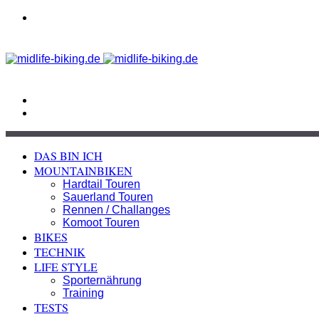
Menü
Suchen
nach
Skin
umschalten
DAS BIN ICH
MOUNTAINBIKEN
Hardtail Touren
Sauerland Touren
Rennen / Challanges
Komoot Touren
BIKES
TECHNIK
LIFE STYLE
Sporternährung
Training
TESTS