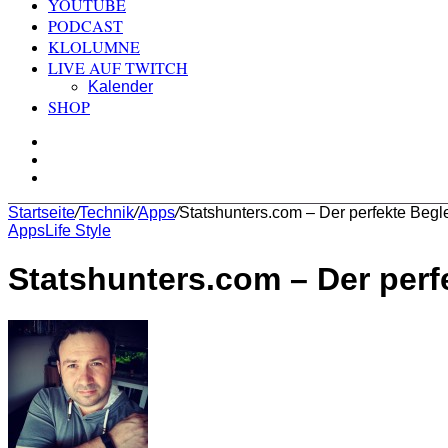
YOUTUBE
PODCAST
KLOLUMNE
LIVE AUF TWITCH
Kalender
SHOP
Sidebar
Skin
umschalten
Suchen
nach
Startseite
/
Technik
/
Apps
/
Statshunters.com – Der perfekte Beglei
Apps
Life Style
Statshunters.com – Der perfe
Sende
uns
eine
E-
Mail