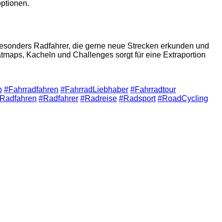
optionen.
. Besonders Radfahrer, die gerne neue Strecken erkunden und
maps, Kacheln und Challenges sorgt für eine Extraportion
p
#Fahrradfahren
#FahrradLiebhaber
#Fahrradtour
Radfahren
#Radfahrer
#Radreise
#Radsport
#RoadCycling