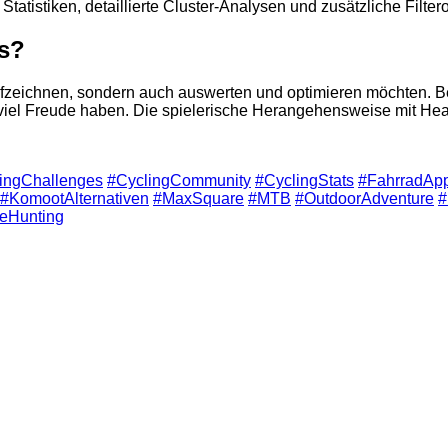
tatistiken, detaillierte Cluster-Analysen und zusätzliche Filter
rs?
nur aufzeichnen, sondern auch auswerten und optimieren möchten
iel Freude haben. Die spielerische Herangehensweise mit Heat
ingChallenges
#CyclingCommunity
#CyclingStats
#FahrradAp
#KomootAlternativen
#MaxSquare
#MTB
#OutdoorAdventure
#
leHunting