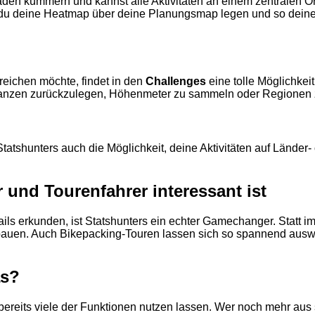
n kümmern und kannst alle Aktivitäten an einem zentralen Ort
t du deine Heatmap über deine Planungsmap legen und so deine
reichen möchte, findet in den
Challenges
eine tolle Möglichkeit
tanzen zurückzulegen, Höhenmeter zu sammeln oder Regionen 
tatshunters auch die Möglichkeit, deine Aktivitäten auf Lände
und Tourenfahrer interessant ist
ails erkunden, ist Statshunters ein echter Gamechanger. Statt 
uen. Auch Bikepacking-Touren lassen sich so spannend auswer
as?
ch bereits viele der Funktionen nutzen lassen. Wer noch mehr a