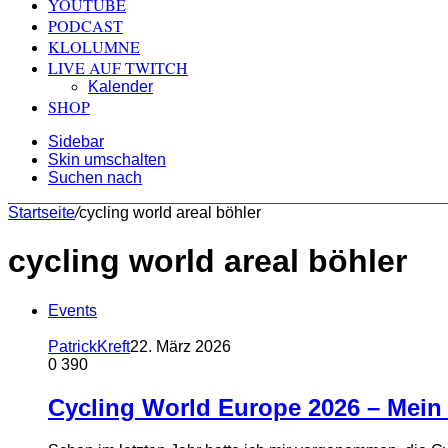
YOUTUBE
PODCAST
KLOLUMNE
LIVE AUF TWITCH
Kalender
SHOP
Sidebar
Skin umschalten
Suchen nach
Startseite
/
cycling world areal böhler
cycling world areal böhler
Events
PatrickKreft
22. März 2026
0
390
Cycling World Europe 2026 – Mein