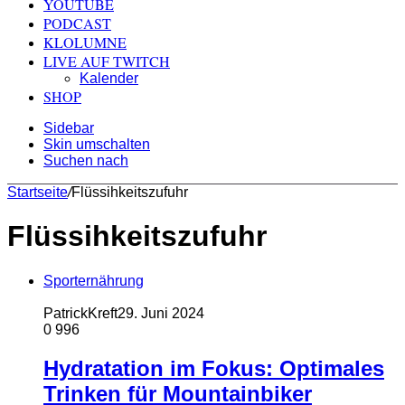
YOUTUBE
PODCAST
KLOLUMNE
LIVE AUF TWITCH
Kalender
SHOP
Sidebar
Skin umschalten
Suchen nach
Startseite
/
Flüssihkeitszufuhr
Flüssihkeitszufuhr
Sporternährung
PatrickKreft
29. Juni 2024
0
996
Hydratation im Fokus: Optimales
Trinken für Mountainbiker