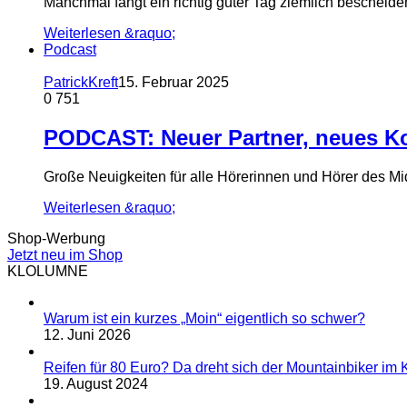
Manchmal fängt ein richtig guter Tag ziemlich bescheide
Weiterlesen &raquo;
Podcast
PatrickKreft
15. Februar 2025
0
751
PODCAST: Neuer Partner, neues K
Große Neuigkeiten für alle Hörerinnen und Hörer des Mid
Weiterlesen &raquo;
Shop-Werbung
Jetzt neu im Shop
KLOLUMNE
Warum ist ein kurzes „Moin“ eigentlich so schwer?
12. Juni 2026
Reifen für 80 Euro? Da dreht sich der Mountainbiker im K
19. August 2024