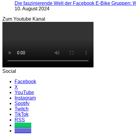
Die faszinierende Welt der Facebook E-Bike Gruppen: W
10. August 2024
Zum Youtube Kanal
Social
Facebook
X
YouTube
Instagram
Spotify
Twitch
TikTok
RSS
Komoot
Discord