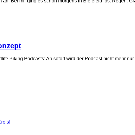
n an. Bei mir ging es schon morgens in Bielefeld los. Regen. 
onzept
life Biking Podcasts: Ab sofort wird der Podcast nicht mehr nu
reis!