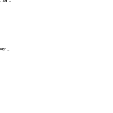
Grauer…
r von…