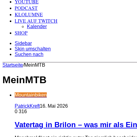
YOUTUBE
PODCAST
KLOLUMNE
LIVE AUF TWITCH
Kalender
SHOP
Sidebar
Skin umschalten
Suchen nach
Startseite
/
MeinMTB
MeinMTB
Mountainbiken
PatrickKreft
16. Mai 2026
0
316
Vatertag in Brilon – was mir als E